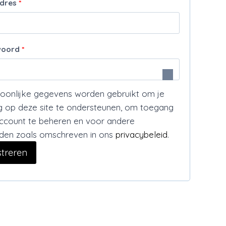
V
adres
*
e
e
i
r
s
V
woord
*
e
t
e
i
r
s
oonlijke gegevens worden gebruikt om je
e
g op deze site te ondersteunen, om toegang
t
account te beheren en voor andere
i
nden zoals omschreven in ons
privacybeleid
.
s
streren
t