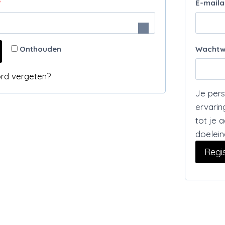
V
*
E-mail
e
e
i
r
s
Onthouden
Wacht
e
t
i
rd vergeten?
s
Je pers
ervarin
t
tot je 
doelei
Regi