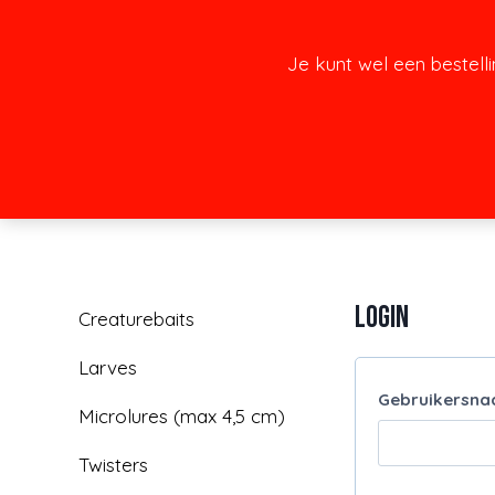
Doorgaan
naar
Je kunt wel een bestell
inhoud
Login
Creaturebaits
Larves
Gebruikersna
Microlures (max 4,5 cm)
Twisters