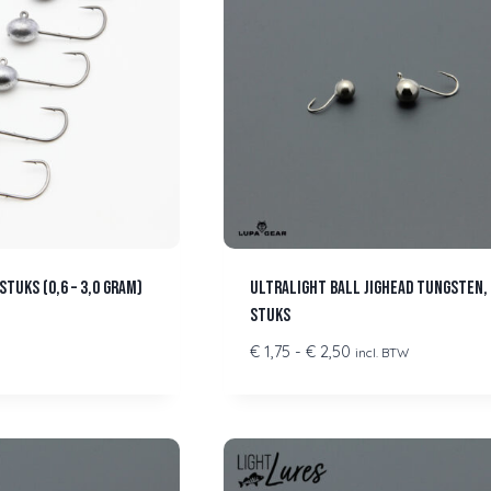
stuks (0,6 – 3,0 gram)
Ultralight Ball Jighead Tungsten,
stuks
Prijsklasse:
€
1,75
-
€
2,50
incl. BTW
€ 1,75
tot
€ 2,50