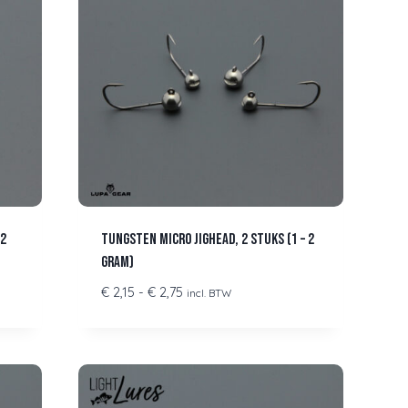
 2
Tungsten micro jighead, 2 stuks (1 – 2
gram)
Prijsklasse:
€
2,15
-
€
2,75
incl. BTW
€ 2,15
tot
€ 2,75