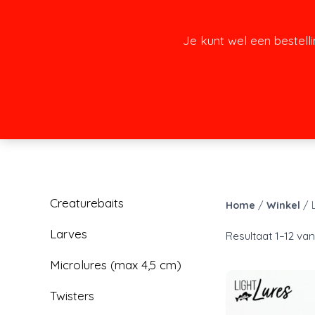
Doorgaan
naar
Je kunt wel een bestell
inhoud
Creaturebaits
Home
/
Winkel
/
Larves
Resultaat 1–12 va
Microlures (max 4,5 cm)
Twisters