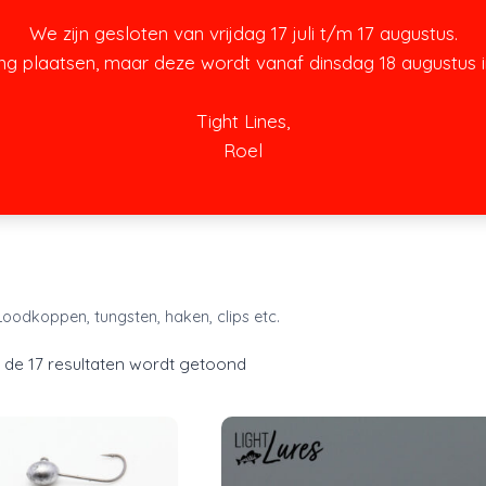
We zijn gesloten van vrijdag 17 juli t/m 17 augustus.
ing plaatsen, maar deze wordt vanaf dinsdag 18 augustus
Tight Lines,
Roel
Over m
Loodkoppen, tungsten, haken, clips etc.
n de 17 resultaten wordt getoond