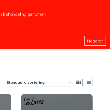
 in behandeling genomen!
ij
Winkel
Winkelwagen
Gastenboek
0
Negeren