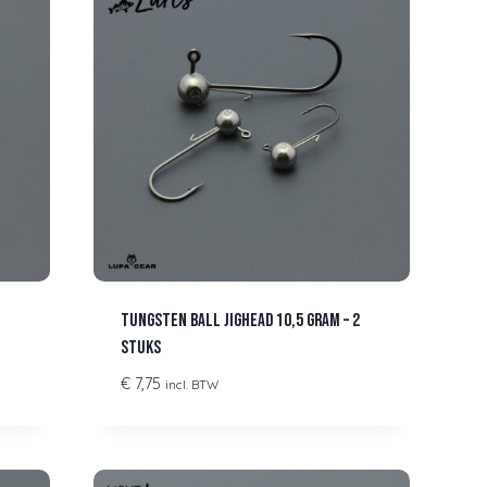
Tungsten Ball Jighead 10,5 gram – 2
stuks
€
7,75
incl. BTW