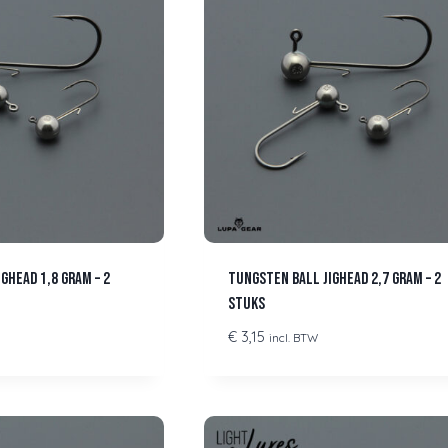
ghead 1,8 gram – 2
Tungsten Ball Jighead 2,7 gram – 2
stuks
€
3,15
incl. BTW