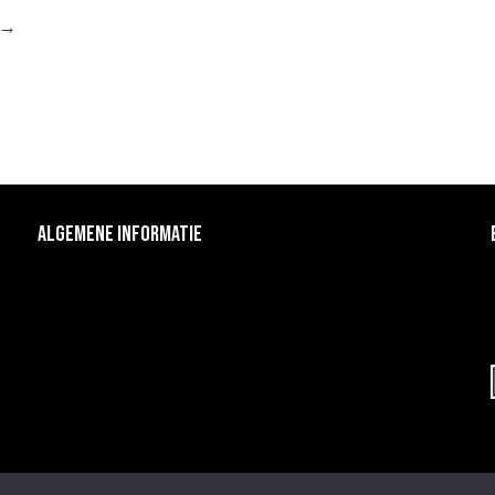
→
ALGEMENE INFORMATIE
Algemene voorwaarden
Klantenservice
Privacy Policy
Contact