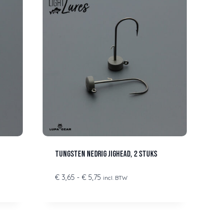
Tungsten nedrig jighead, 2 stuks
Prijsklasse:
€
3,65
-
€
5,75
incl. BTW
€ 3,65
tot
€ 5,75