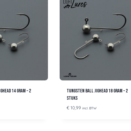
ghead 14 gram – 2
Tungsten Ball Jighead 18 gram – 2
stuks
€
10,99
incl. BTW