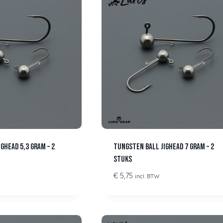
ghead 5,3 gram – 2
Tungsten Ball Jighead 7 gram – 2
stuks
€
5,75
incl. BTW