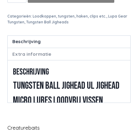
Ball
Jighead
Categorieën:
Loodkoppen, tungsten, haken, clips etc.
,
Lupa Gear
5,3
Tungsten
,
Tungsten Ball Jigheads
gram
-
Beschrijving
2
stuks
Extra informatie
aantal
Beschrijving
Tungsten ball jighead UL jighead
micro lures loodvrij vissen
loodkopjes loodkoppen haken
haak vishaak jighaak jiggen
Creaturebaits