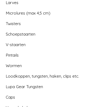
Larves
Met deze Tungsten ball jigheads van 5,3 gram
Microlures (max 4,5 cm)
van Lupa Gear bieden wij een
milieuvriendelijke variant op de alom bekende
Twisters
en veelgebruikte loodkop. Maar tungsten
biedt naast het milieuaspect ook andere
Schoepstaarten
voordelen ten opzichte van een lodkop.
V-staarten
Tungsten is namelijk harder en dichter dan
lood en daarom kun je met tungsten jigheads
Pintails
de bodem betere “lezen”. Je voelt duidelijk
het verschil tussen mosselbanken, zandbodem
Wormen
en harde bodem. Omdat Tungsten een hogere
Loodkoppen, tungsten, haken, clips etc.
dichtheid heeft, zijn de jigheads ook kleiner
dan normale loodkoppen.
Lupa Gear Tungsten
De tungsten jigheads van 5,3 gram zijn per 2
Caps
stuks verpakt en zijn leverbaar in de volgende