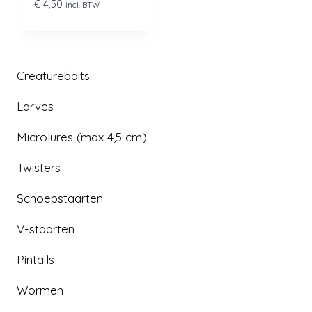
€
4,50
incl. BTW
Creaturebaits
Larves
Microlures (max 4,5 cm)
Twisters
Schoepstaarten
V-staarten
Pintails
Wormen