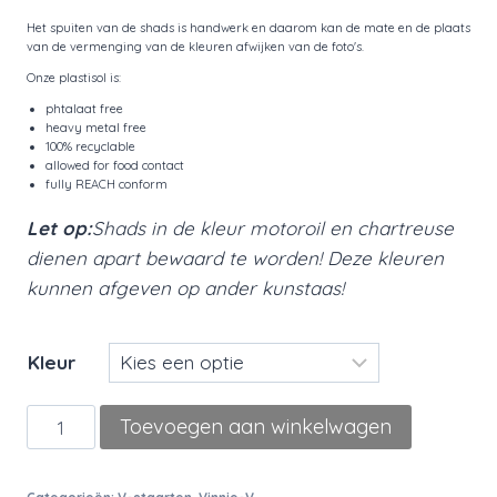
Het spuiten van de shads is handwerk en daarom kan de mate en de plaats
van de vermenging van de kleuren afwijken van de foto's.
Onze plastisol is:
phtalaat free
heavy metal free
100% recyclable
allowed for food contact
fully REACH conform
Let op:
Shads in de kleur motoroil en chartreuse
dienen apart bewaard te worden! Deze kleuren
kunnen afgeven op ander kunstaas!
Kleur
V-
Toevoegen aan winkelwagen
staart
'Vinnie-