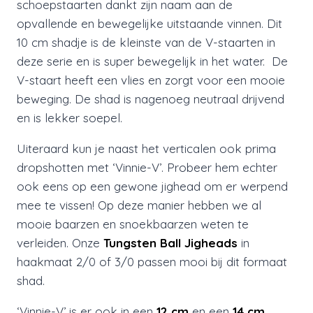
schoepstaarten dankt zijn naam aan de
opvallende en bewegelijke uitstaande vinnen. Dit
10 cm shadje is de kleinste van de V-staarten in
deze serie en is super bewegelijk in het water. De
V-staart heeft een vlies en zorgt voor een mooie
beweging. De shad is nagenoeg neutraal drijvend
en is lekker soepel.
Uiteraard kun je naast het verticalen ook prima
dropshotten met ‘Vinnie-V’. Probeer hem echter
ook eens op een gewone jighead om er werpend
mee te vissen! Op deze manier hebben we al
mooie baarzen en snoekbaarzen weten te
verleiden.
Onze
Tungsten Ball Jigheads
in
haakmaat 2/0 of 3/0 passen mooi bij dit formaat
shad.
‘Vinnie-V’ is er ook in een
12 cm
en een
14 cm