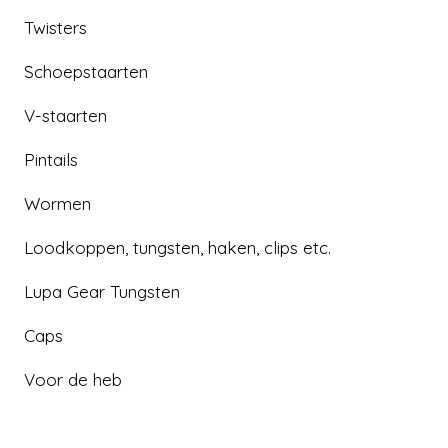
‘Vinnie-V’ is onze 10 cm verticaalshad uit de
Twisters
Vinnie-reeks. Deze serie van V-staarten en
Schoepstaarten
schoepstaarten dankt zijn naam aan de
opvallende en bewegelijke uitstaande vinnen.
V-staarten
Dit 10 cm shadje is de kleinste van de V-
staarten in deze serie en is super bewegelijk in
Pintails
het water. De V-staart heeft een vlies en
Wormen
zorgt voor een mooie beweging. De shad is
nagenoeg neutraal drijvend en is lekker
Loodkoppen, tungsten, haken, clips etc.
soepel.
Lupa Gear Tungsten
Uiteraard kun je naast het verticalen ook
prima dropshotten met ‘Vinnie-V’. Probeer
Caps
hem echter ook eens op een gewone jighead
Voor de heb
om er werpend mee te vissen! Op deze
manier hebben we al mooie baarzen en
snoekbaarzen weten te verleiden.
Onze