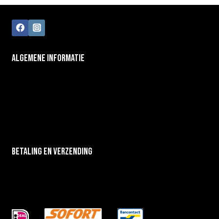
Tungsten Ball Jigheads
in haakmaat 2/0 of
3/0 passen mooi bij dit formaat shad.
‘Vinnie-V’ is er ook in een
12 cm
en een
14 cm
ALGEMENE INFORMATIE
variant.
Algemene voorwaarden
Deze shad is verkrijgbaar in de volgende
kleuren:
Klantenservice
Privacy Policy
bruin/parelmoer (licht doorschijnende buik)
Contact
cola (met zwarte spikkels)
peper & zout (licht doorschijnend en
BETALING EN VERZENDING
gespikkeld)
fluo chartreuse/geel (met blauw glitter in
Betalingen
de rug)
Betaling en Verzending
violet (met veel groen en blauwe glitter)
parelmoer (gespikkeld)